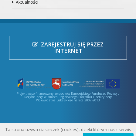
Aktualności
ZAREJESTRUJ SIĘ PRZEZ
INTERNET
Projekt wspólfinansowany ze srodków Europejskiego Funduszu Rozwoju
Regionalnego w ramach Regionalnego Programu Operacyjnego
Województwa Lubelskiego na lata 2007-2013
Ta strona używa ciasteczek (cookies), dzięki którym nasz serwis