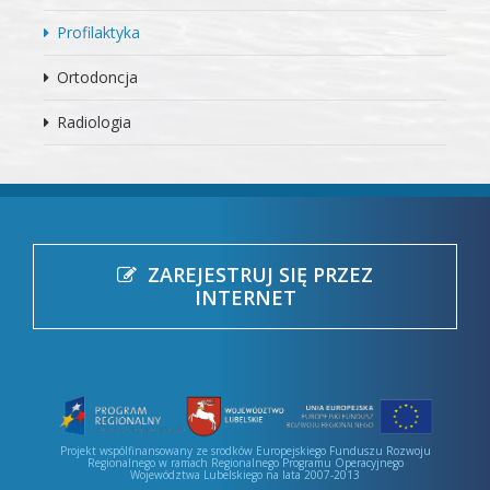
Profilaktyka
Ortodoncja
Radiologia
ZAREJESTRUJ SIĘ PRZEZ
INTERNET
Projekt wspólfinansowany ze srodków Europejskiego Funduszu Rozwoju
Regionalnego w ramach Regionalnego Programu Operacyjnego
Województwa Lubelskiego na lata 2007-2013