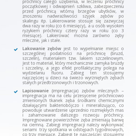
próchnicy całego uzębienia, w leczeniu próchnicy
początkowej i odwapnień szkliwa, zabezpieczeniu
przed próchnicą wtórną brzegów ubytków, w
znoszeniu nadwrażliwości szyjek zębów po
skalingu itp. Lakierowanie stosuje się zazwyczaj
dwa razy w roku (co 6 miesięcy), a u osób wysokim
ryzykiem próchnicy cztery razy w roku (co 3
miesiące). Lakierować można zarówno zęby
mleczne, jak i stałe.
Lakowanie zębów
 jest to wypełnianie miejsc o
szczególnej podatności na próchnicę (bruzd,
szczelin), materiałem tzw. lakiem szczelinowym.
Jest to materiał, który mechanicznie zamyka bruzdy
i szczeliny, a jego efekt profilaktyczny polega na
wydzielaniu fluoru. Zabieg ten stosujemy
najczęściej u dzieci na świeżo wyrżniętych zębach
stałych przedtrzonowych i trzonowych.
Lapisowanie
(impregnacja) zębów mlecznych –
impregnacja ma na celu przesycenie próchnicowo
zmienionych tkanek zęba środkami chemicznymi
działającymi bakteriobójczo i mineralizująco, co
powoduje utwardzenie uprzednio rozmiękłych mas
i zahamowanie dalszego rozwoju próchnicy.
Impregnowane powierzchnie zęba zmieniają barwę
na ciemną. Zabiegi impregnacji należy wykonywać
seriami  trzy spotkania w odstępach tygodniowych,
co trzy miesiące. Zabiegi te najczęściej stosujemy