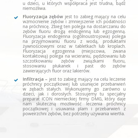
u dzieci, u których współpraca jest trudna, bądź
niemożliwa.
Fluoryzacja zębów
 jest to zabieg mający na celu
wzmocnienie zębów i zmniejszenie ich podatności
na próchnicę. Zbieg ten polega na dostarczaniu do
zębów fluoru drogą endogenną lub egzogenną.
Fluoryzacja endogenna (ogólnoustrojowa) polega
na przyjmowaniu fluoru z wodą, produktami
żywnościowymi oraz w tabletkach lub kroplach.
Fluoryzacja egzogenna (miejscowa, zwana
kontaktową) polega na wcieraniu, pędzlowaniu lub
szczotkowaniu zębów związkami fluoru,
stosowaniu płukanek i past do zębów
zawierających fluor oraz lakierów.
Infiltracja –
jest to zabieg mający na celu leczenie
próchnicy początkowej lub usunięcie przebarwień
w zębach stałych. Wykonujemy go zarówno u
dzieci, jak i dorosłych. Stosujemy tu specjalny
preparat ICON niemieckiej firmy DMG, który daje
nam skuteczną możliwość leczenia próchnicy
początkowej i usuwania plam i przebarwień z
poweirzchni zębów, bez potrzeby używania wiertła.